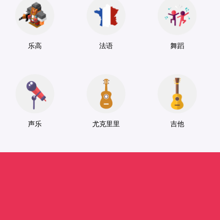
乐高
法语
舞蹈
声乐
尤克里里
吉他