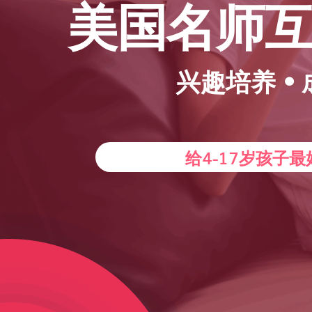
美国名师
兴趣培养 •
给4-17岁孩子